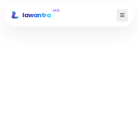
v1.0
lawantra