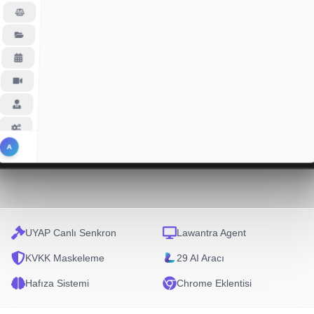
Premium
Sınırsız
Lawantra AI yanıtları bilgilendirme amaçlıdır, hukuki tavsiye yerine
mesaj
A
geçmez.
UYAP Canlı Senkron
Lawantra Agent
KVKK Maskeleme
29 AI Aracı
Hafıza Sistemi
Chrome Eklentisi