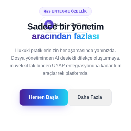
29 ENTEGRE ÖZELLIK
Sadece bir yönetim
Sözleşme Oluşturma
aracından fazlası
Hukuki pratiklerinizin her aşamasında yanınızda.
Dosya yönetiminden AI destekli dilekçe oluşturmaya,
müvekkil takibinden UYAP entegrasyonuna kadar tüm
araçlar tek platformda.
Hemen Başla
Daha Fazla