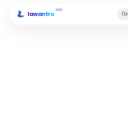
v1.0
lawantra
Öze