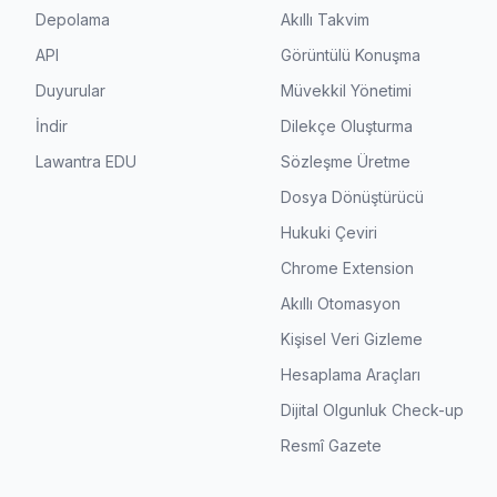
Depolama
Akıllı Takvim
API
Görüntülü Konuşma
Duyurular
Müvekkil Yönetimi
İndir
Dilekçe Oluşturma
Lawantra EDU
Sözleşme Üretme
Dosya Dönüştürücü
Hukuki Çeviri
Chrome Extension
Akıllı Otomasyon
Kişisel Veri Gizleme
Hesaplama Araçları
Dijital Olgunluk Check-up
Resmî Gazete