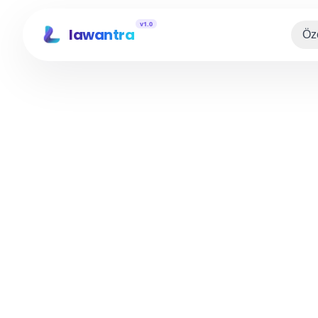
v1.0
lawantra
Öze