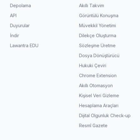
Depolama
Akıllı Takvim
API
Görüntülü Konuşma
Duyurular
Müvekkil Yönetimi
İndir
Dilekçe Oluşturma
Lawantra EDU
Sözleşme Üretme
Dosya Dönüştürücü
Hukuki Çeviri
Chrome Extension
Akıllı Otomasyon
Kişisel Veri Gizleme
Hesaplama Araçları
Dijital Olgunluk Check-up
Resmî Gazete