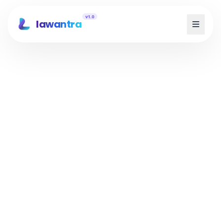
v1.0
lawantra