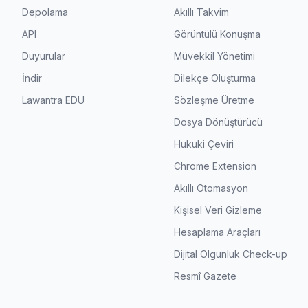
Depolama
Akıllı Takvim
API
Görüntülü Konuşma
Duyurular
Müvekkil Yönetimi
İndir
Dilekçe Oluşturma
Lawantra EDU
Sözleşme Üretme
Dosya Dönüştürücü
Hukuki Çeviri
Chrome Extension
Akıllı Otomasyon
Kişisel Veri Gizleme
Hesaplama Araçları
Dijital Olgunluk Check-up
Resmî Gazete