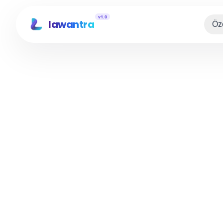
v1.0
lawantra
Öze