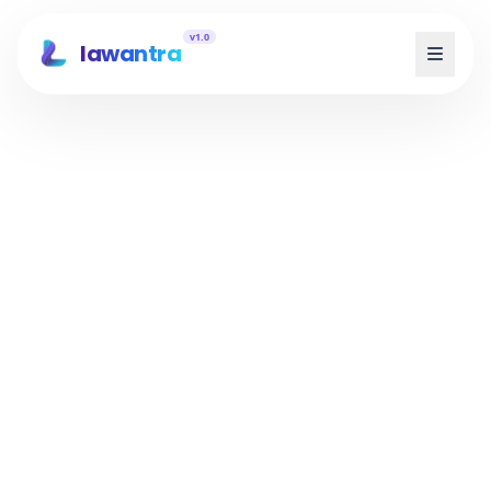
v1.0
lawantra