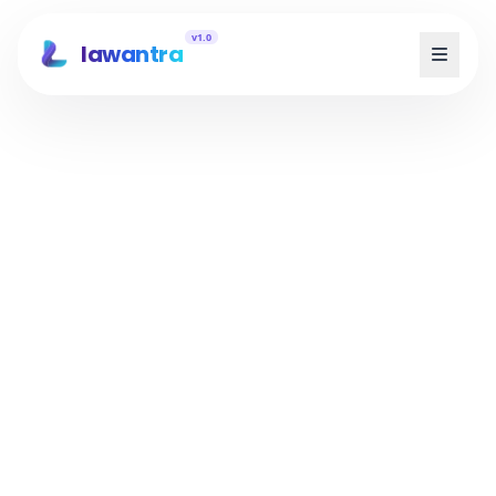
v1.0
lawantra