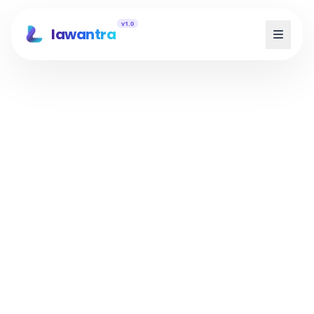
v1.0
lawantra