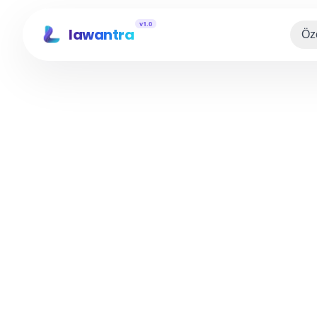
v1.0
lawantra
Öze