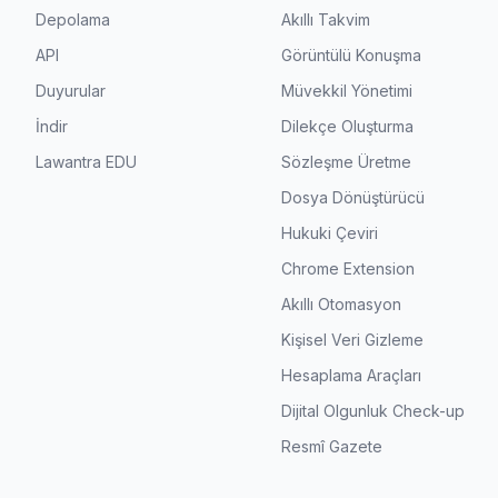
Depolama
Akıllı Takvim
API
Görüntülü Konuşma
Duyurular
Müvekkil Yönetimi
İndir
Dilekçe Oluşturma
Lawantra EDU
Sözleşme Üretme
Dosya Dönüştürücü
Hukuki Çeviri
Chrome Extension
Akıllı Otomasyon
Kişisel Veri Gizleme
Hesaplama Araçları
Dijital Olgunluk Check-up
Resmî Gazete