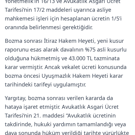
Yönetmelik’in 16/13 ve Avukatlık Asgari Ücret
Tarifesi’nin 17/2 maddeleri uyarınca asliye
mahkemesi işleri için hesaplanan ücretin 1/5’i
oranında belirlenmesi gerektiğidir.
Bozma sonrası İtiraz Hakem Heyeti, yeni kusur
raporunu esas alarak davalının %75 asli kusurlu
olduğuna hükmetmiş ve 43.000 TL tazminata
karar vermiştir. Ancak vekalet ücreti konusunda
bozma öncesi Uyuşmazlık Hakem Heyeti karar
tarihindeki tarifeyi uygulamıştır.
Yargıtay, bozma sonrası verilen kararda da
hataya işaret etmiştir. Avukatlık Asgari Ücret
Tarifesi’nin 21. maddesi “Avukatlık ücretinin
takdirinde, hukuki yardımın tamamlandığı veya
dava sonunda hüküm verildiği tarihte yürürlükte