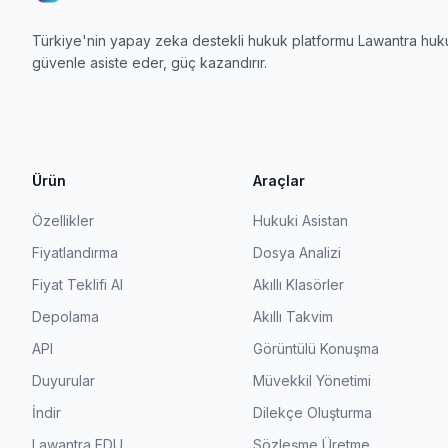
Türkiye'nin yapay zeka destekli hukuk platformu Lawantra hukuk
güvenle asiste eder, güç kazandırır.
Ürün
Araçlar
Özellikler
Hukuki Asistan
Fiyatlandırma
Dosya Analizi
Fiyat Teklifi Al
Akıllı Klasörler
Depolama
Akıllı Takvim
API
Görüntülü Konuşma
Duyurular
Müvekkil Yönetimi
İndir
Dilekçe Oluşturma
Lawantra EDU
Sözleşme Üretme