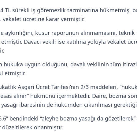
 TL sürekli iş göremezlik tazminatına hükmetmiş, ba
 vekalet ücretine karar vermiştir.
ğe aykırılığını, kusur raporunun alınmamasını, tekni
etmiştir. Davacı vekili ise katılma yoluyla vekalet ücre
r.
hukuka uygun olduğunu, davalı vekilinin tüm itirazla
l etmiştir.
ukatlık Asgari Ücret Tarifesi’nin 2/3 maddeleri, “hu
e esas alınır” hükmünü içermektedir. Daire, bozma so
yasağı ibaresinin de hükümden çıkarılması gerektiğini
.6” bendindeki “aleyhe bozma yasağı da gözetilerek” ib
 düzeltilerek onanmıştır.