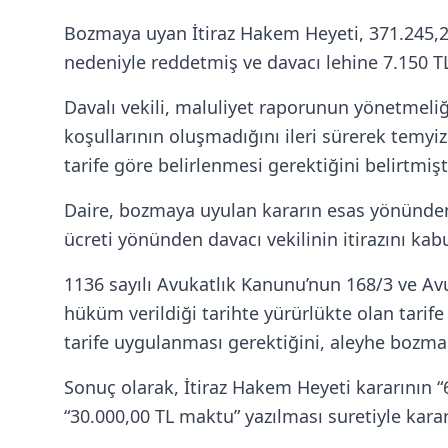
Bozmaya uyan İtiraz Hakem Heyeti, 371.245,24
nedeniyle reddetmiş ve davacı lehine 7.150 TL
Davalı vekili, maluliyet raporunun yönetmeli
koşullarının oluşmadığını ileri sürerek temyiz 
tarife göre belirlenmesi gerektiğini belirtmişti
Daire, bozmaya uyulan kararın esas yönünden 
ücreti yönünden davacı vekilinin itirazını kabu
1136 sayılı Avukatlık Kanunu’nun 168/3 ve Av
hüküm verildiği tarihte yürürlükte olan tarif
tarife uygulanması gerektiğini, aleyhe bozma 
Sonuç olarak, İtiraz Hakem Heyeti kararının “6
“30.000,00 TL maktu” yazılması suretiyle karar