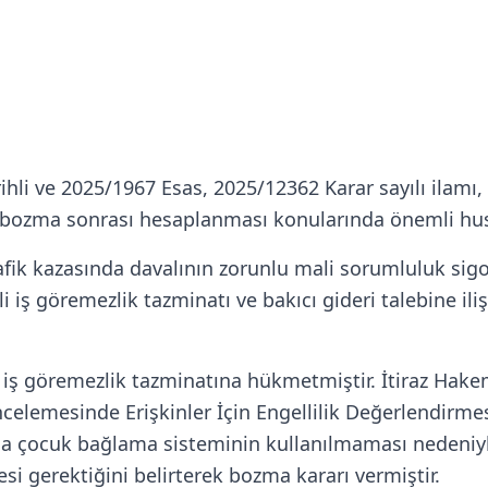
rihli ve 2025/1967 Esas, 2025/12362 Karar sayılı ilamı,
n bozma sonrası hesaplanması konularında önemli hus
ik kazasında davalının zorunlu mali sorumluluk sigort
ş göremezlik tazminatı ve bakıcı gideri talebine ilişki
iş göremezlik tazminatına hükmetmiştir. İtiraz Hake
z incelemesinde Erişkinler İçin Engellilik Değerlendi
nda çocuk bağlama sisteminin kullanılmaması nedeniyl
i gerektiğini belirterek bozma kararı vermiştir.