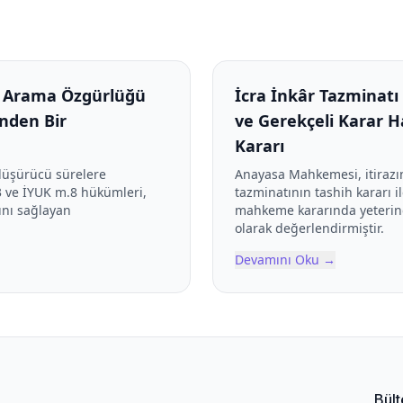
ak Arama Özgürlüğü
İcra İnkâr Tazminatı 
nden Bir
ve Gerekçeli Karar 
Kararı
 düşürücü sürelere
Anayasa Mahkemesi, itirazın
 ve İYUK m.8 hükümleri,
tazminatının tashih kararı il
ını sağlayan
mahkeme kararında yeterince
olarak değerlendirmiştir.
Devamını Oku
→
Bült