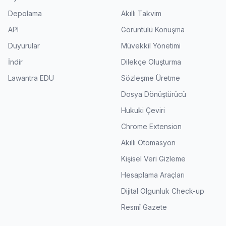
Depolama
Akıllı Takvim
API
Görüntülü Konuşma
Duyurular
Müvekkil Yönetimi
İndir
Dilekçe Oluşturma
Lawantra EDU
Sözleşme Üretme
Dosya Dönüştürücü
Hukuki Çeviri
Chrome Extension
Akıllı Otomasyon
Kişisel Veri Gizleme
Hesaplama Araçları
Dijital Olgunluk Check-up
Resmî Gazete