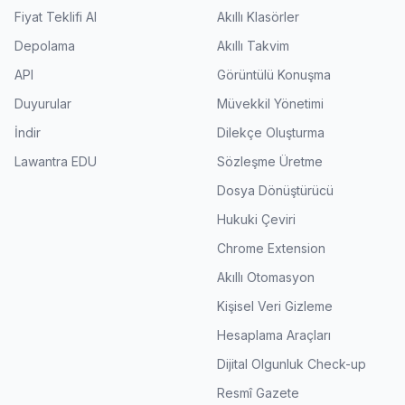
Fiyat Teklifi Al
Akıllı Klasörler
Depolama
Akıllı Takvim
API
Görüntülü Konuşma
Duyurular
Müvekkil Yönetimi
İndir
Dilekçe Oluşturma
Lawantra EDU
Sözleşme Üretme
Dosya Dönüştürücü
Hukuki Çeviri
Chrome Extension
Akıllı Otomasyon
Kişisel Veri Gizleme
Hesaplama Araçları
Dijital Olgunluk Check-up
Resmî Gazete