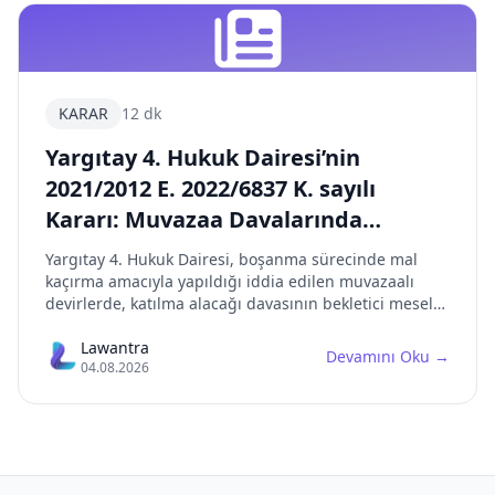
KARAR
12 dk
Yargıtay 4. Hukuk Dairesi’nin
2021/2012 E. 2022/6837 K. sayılı
Kararı: Muvazaa Davalarında
Bekletici Mesele, İİK 283 Kıyasen
Yargıtay 4. Hukuk Dairesi, boşanma sürecinde mal
Uygulama ve Katılma Alacağı İlişkisi
kaçırma amacıyla yapıldığı iddia edilen muvazaalı
devirlerde, katılma alacağı davasının bekletici mesele
yapılması gerektiğini, muvazaa ispatlandığında ise İİK
md. 283/1’in kıyasen uygulanarak tapu iptal ve tescil
Lawantra
Devamını Oku
→
04.08.2026
yerine haciz-satış yetkisi verilmesi gerektiğini
vurgulamıştır.