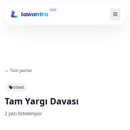
v1.0
lawantra
←
Tüm yazılar
Etiket
Tam Yargı Davası
2
yazı listeleniyor