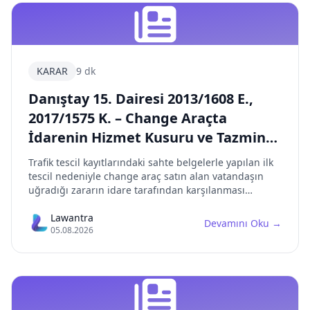
KARAR
9 dk
Danıştay 15. Dairesi 2013/1608 E.,
2017/1575 K. – Change Araçta
İdarenin Hizmet Kusuru ve Tazminat
Sorumluluğu
Trafik tescil kayıtlarındaki sahte belgelerle yapılan ilk
tescil nedeniyle change araç satın alan vatandaşın
uğradığı zararın idare tarafından karşılanması
gerektiğine ilişkin önemli Danıştay kararı detaylı
olarak incelenmiştir.
Lawantra
Devamını Oku
→
05.08.2026