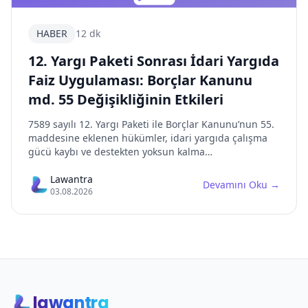
HABER
12 dk
12. Yargı Paketi Sonrası İdari Yargıda
Faiz Uygulaması: Borçlar Kanunu
md. 55 Değişikliğinin Etkileri
7589 sayılı 12. Yargı Paketi ile Borçlar Kanunu’nun 55.
maddesine eklenen hükümler, idari yargıda çalışma
gücü kaybı ve destekten yoksun kalma
tazminatlarında faiz başlangıç tarihini kökten
değiştirmiştir. Bu makalede, Danıştay içtihadından
Lawantra
Devamını Oku
→
03.08.2026
ayrılan yeni yasal düzenlemenin idari yargı pratikleri
üzerindeki etkileri detaylı olarak incelenmektedir.
lawantra