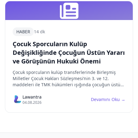
HABER
14 dk
Çocuk Sporcuların Kulüp
Değişikliğinde Çocuğun Üstün Yararı
ve Görüşünün Hukuki Önemi
Çocuk sporcuların kulüp transferlerinde Birleşmiş
Milletler Çocuk Hakları Sözleşmesi’nin 3. ve 12.
maddeleri ile TMK hükümleri ışığında çocuğun üstün
yararı ve görüşünün nasıl değerlendirilmesi gerektiği,
spor hukuku ile çocuk hakları arasındaki denge
Lawantra
Devamını Oku
→
04.08.2026
incelenmiştir.