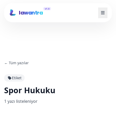
v1.0
lawantra
←
Tüm yazılar
Etiket
Spor Hukuku
1
yazı listeleniyor