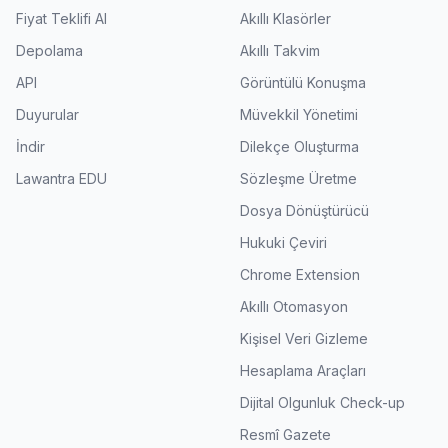
Fiyat Teklifi Al
Akıllı Klasörler
Depolama
Akıllı Takvim
API
Görüntülü Konuşma
Duyurular
Müvekkil Yönetimi
İndir
Dilekçe Oluşturma
Lawantra EDU
Sözleşme Üretme
Dosya Dönüştürücü
Hukuki Çeviri
Chrome Extension
Akıllı Otomasyon
Kişisel Veri Gizleme
Hesaplama Araçları
Dijital Olgunluk Check-up
Resmî Gazete