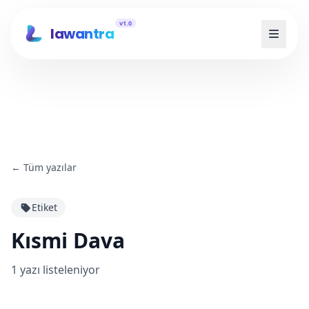
v1.0
lawantra
←
Tüm yazılar
Etiket
Kısmi Dava
1
yazı listeleniyor