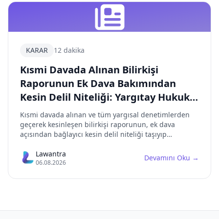
KARAR
12 dakika
Kısmi Davada Alınan Bilirkişi
Raporunun Ek Dava Bakımından
Kesin Delil Niteliği: Yargıtay Hukuk
Genel Kurulu'nun Önemli İçtihadı
Kısmi davada alınan ve tüm yargısal denetimlerden
geçerek kesinleşen bilirkişi raporunun, ek dava
açısından bağlayıcı kesin delil niteliği taşıyıp
taşımadığı hususu, Yargıtay Hukuk Genel Kurulu'nun
2021/429 E., 2022/1650 K. sayılı kararı ile netlik
Lawantra
Devamını Oku
→
06.08.2026
kazanmıştır. Karar, avukatlık ücretine ilişkin somut
olayda içtihadı birleştirme kararlarının kesin hüküm
bulunan hallerde uygulanamayacağını
vurgulamaktadır.