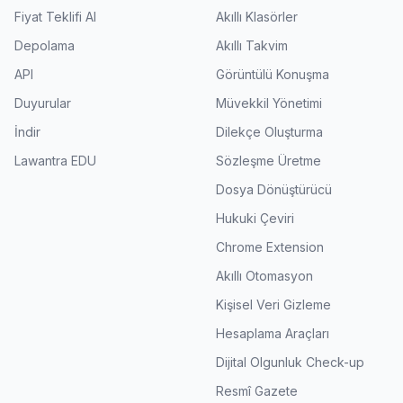
Fiyat Teklifi Al
Akıllı Klasörler
Depolama
Akıllı Takvim
API
Görüntülü Konuşma
Duyurular
Müvekkil Yönetimi
İndir
Dilekçe Oluşturma
Lawantra EDU
Sözleşme Üretme
Dosya Dönüştürücü
Hukuki Çeviri
Chrome Extension
Akıllı Otomasyon
Kişisel Veri Gizleme
Hesaplama Araçları
Dijital Olgunluk Check-up
Resmî Gazete