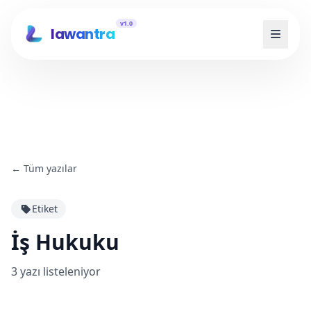
v1.0
lawantra
←
Tüm yazılar
Etiket
İş Hukuku
3
yazı listeleniyor