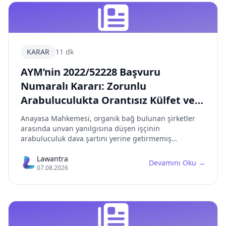
KARAR
11 dk
AYM’nin 2022/52228 Başvuru
Numaralı Kararı: Zorunlu
Arabuluculukta Orantısız Külfet ve
Mahkemeye Erişim Hakkı
Anayasa Mahkemesi, organik bağ bulunan şirketler
arasında unvan yanılgısına düşen işçinin
arabuluculuk dava şartını yerine getirmemiş
sayılmasını, ölçülülük ilkesine aykırı bularak
mahkemeye erişim hakkının ihlal edildiğine karar
Lawantra
Devamını Oku
→
07.08.2026
verdi. Karar, HMK 124 ve 7036 sayılı Kanun’un 3.
maddesinin birlikte yorumlanması açısından emsal
niteliğindedir.