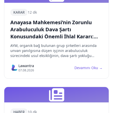
KARAR
12 dk
Anayasa Mahkemesi’nin Zorunlu
Arabuluculuk Dava Şartı
Konusundaki Önemli İhlal Kararı:
Aşırı Şekilcilik ve Mahkemeye Erişim
AYM, organik bağ bulunan grup şirketleri arasında
Hakkı
unvan yanılgısına düşen işçinin arabuluculuk
sürecindeki usul eksikliğinin, dava şartı yokluğu
nedeniyle davanın reddedilmesini mahkemeye erişim
hakkının ihlali olarak değerlendirdi. Karar, usul
Lawantra
Devamını Oku
→
07.08.2026
ekonomisi, dürüstlük kuralı ve ölçülülük ilkesi
açısından avukatlar için kritik önem taşımaktadır.
HABER
10 dk