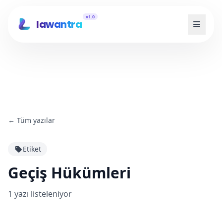
v1.0
lawantra
←
Tüm yazılar
Etiket
Geçiş Hükümleri
1
yazı listeleniyor