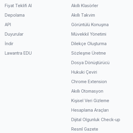
Fiyat Teklifi Al
Akıllı Klasörler
Depolama
Akıllı Takvim
API
Görüntülü Konuşma
Duyurular
Müvekkil Yönetimi
İndir
Dilekçe Oluşturma
Lawantra EDU
Sözleşme Üretme
Dosya Dönüştürücü
Hukuki Çeviri
Chrome Extension
Akıllı Otomasyon
Kişisel Veri Gizleme
Hesaplama Araçları
Dijital Olgunluk Check-up
Resmî Gazete