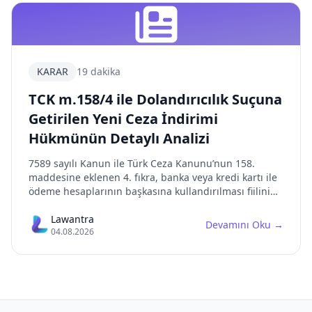
KARAR
19 dakika
TCK m.158/4 ile Dolandırıcılık Suçuna
Getirilen Yeni Ceza İndirimi
Hükmünün Detaylı Analizi
7589 sayılı Kanun ile Türk Ceza Kanunu’nun 158.
maddesine eklenen 4. fıkra, banka veya kredi kartı ile
ödeme hesaplarının başkasına kullandırılması fiilini
özel bir indirim nedeni haline getirmiştir. Prof. Dr.
Ersan Şen’in kaleme aldığı bu analiz, hükmün
Lawantra
Devamını Oku
→
04.08.2026
kapsamı, fail-yardımcı ayrımı, geçiş hükümleri ve etkin
pişmanlıkla ilişkisini derinlemesine incelemektedir.