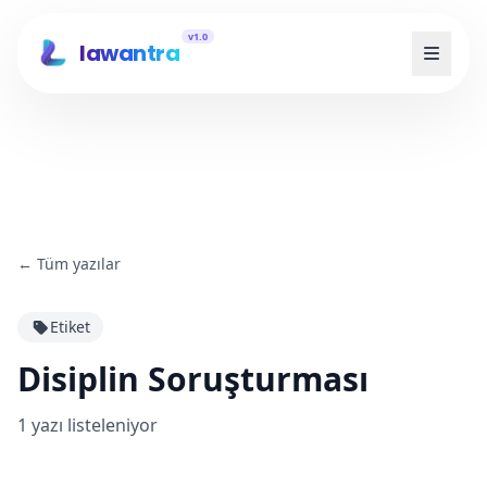
v1.0
lawantra
←
Tüm yazılar
Etiket
Disiplin Soruşturması
1
yazı listeleniyor