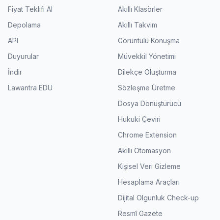
Fiyat Teklifi Al
Akıllı Klasörler
Depolama
Akıllı Takvim
API
Görüntülü Konuşma
Duyurular
Müvekkil Yönetimi
İndir
Dilekçe Oluşturma
Lawantra EDU
Sözleşme Üretme
Dosya Dönüştürücü
Hukuki Çeviri
Chrome Extension
Akıllı Otomasyon
Kişisel Veri Gizleme
Hesaplama Araçları
Dijital Olgunluk Check-up
Resmî Gazete