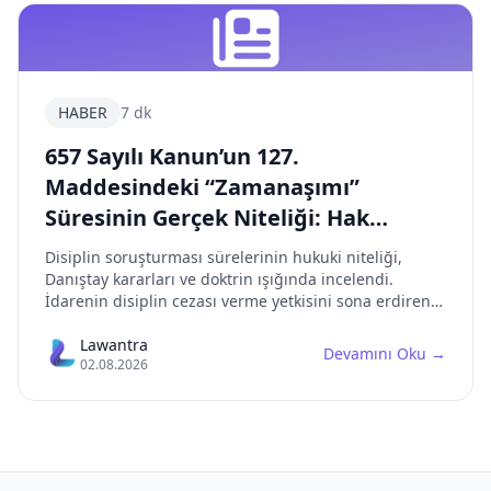
HABER
7 dk
657 Sayılı Kanun’un 127.
Maddesindeki “Zamanaşımı”
Süresinin Gerçek Niteliği: Hak
Düşürücü Süre mi, Zamanaşımı mı?
Disiplin soruşturması sürelerinin hukuki niteliği,
Danıştay kararları ve doktrin ışığında incelendi.
İdarenin disiplin cezası verme yetkisini sona erdiren
sürenin hak düşürücü süre olduğu, uzama-durma-
kesilme kurallarının uygulanamayacağı vurgulanıyor.
Lawantra
Devamını Oku
→
02.08.2026