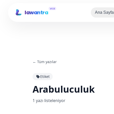
v1.0
lawantra
Ana Sayfa
←
Tüm yazılar
Etiket
Arabuluculuk
1
yazı listeleniyor