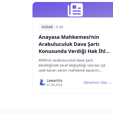
KARAR
9 dk
Anayasa Mahkemesi’nin
Arabuluculuk Dava Şartı
Konusunda Verdiği Hak İhlali
Kararı Üzerine
AYM’nin arabuluculuk dava şartı
Değerlendirme
eksikliğinde taraf değişikliği sonrası işe
iade kararı veren mahkeme kararını
mahkemeye erişim hakkı ihlali olarak
nitelendirmesinin hukuki eleştirisi.
Lawantra
Devamını Oku
→
07.08.2026