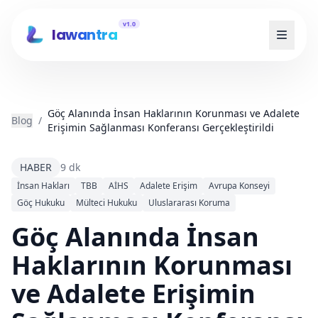
v1.0
lawantra
Göç Alanında İnsan Haklarının Korunması ve Adalete
Blog
/
Erişimin Sağlanması Konferansı Gerçekleştirildi
HABER
9 dk
İnsan Hakları
TBB
AİHS
Adalete Erişim
Avrupa Konseyi
Göç Hukuku
Mülteci Hukuku
Uluslararası Koruma
Göç Alanında İnsan
Haklarının Korunması
ve Adalete Erişimin