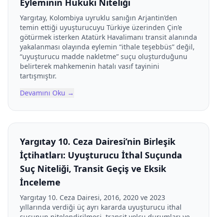
Eyleminin Hukuki Niteliği
Yargıtay, Kolombiya uyruklu sanığın Arjantin’den
temin ettiği uyuşturucuyu Türkiye üzerinden Çin’e
götürmek isterken Atatürk Havalimanı transit alanında
yakalanması olayında eylemin “ithale teşebbüs” değil,
“uyuşturucu madde nakletme” suçu oluşturduğunu
belirterek mahkemenin hatalı vasıf tayinini
tartışmıştır.
Devamını Oku
→
Yargıtay 10. Ceza Dairesi’nin Birleşik
İçtihatları: Uyuşturucu İthal Suçunda
Suç Niteliği, Transit Geçiş ve Eksik
İnceleme
Yargıtay 10. Ceza Dairesi, 2016, 2020 ve 2023
yıllarında verdiği üç ayrı kararda uyuşturucu ithal
suçunun nitelendirilmesi, transit yolcu durumları ve