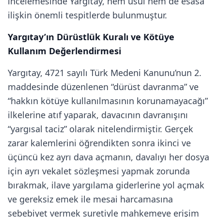
incelemesinde Yargıtay, hem usul hem de esasa
ilişkin önemli tespitlerde bulunmuştur.
Yargıtay’ın Dürüstlük Kuralı ve Kötüye
Kullanım Değerlendirmesi
Yargıtay, 4721 sayılı Türk Medeni Kanunu’nun 2.
maddesinde düzenlenen “dürüst davranma” ve
“hakkın kötüye kullanılmasının korunamayacağı”
ilkelerine atıf yaparak, davacının davranışını
“yargısal taciz” olarak nitelendirmiştir. Gerçek
zarar kalemlerini öğrendikten sonra ikinci ve
üçüncü kez ayrı dava açmanın, davalıyı her dosya
için ayrı vekalet sözleşmesi yapmak zorunda
bırakmak, ilave yargılama giderlerine yol açmak
ve gereksiz emek ile mesai harcamasına
sebebiyet vermek suretiyle mahkemeye erişim