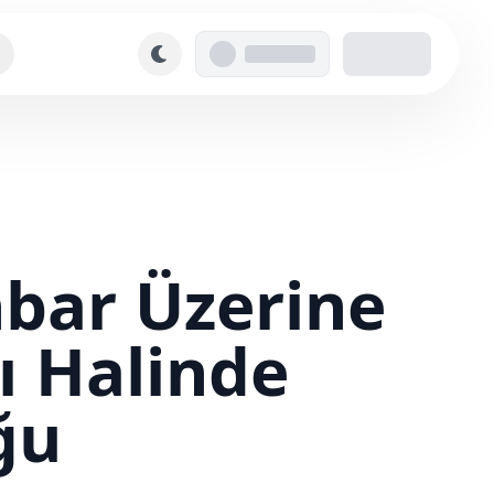
hbar Üzerine
ı Halinde
ğu