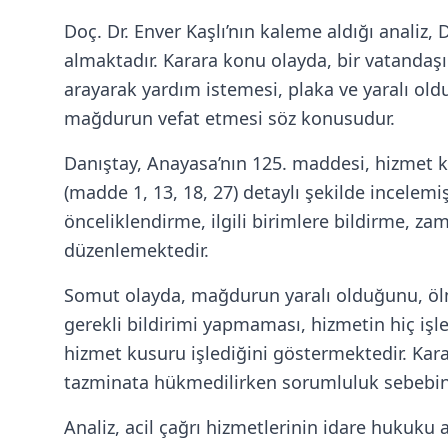
Doç. Dr. Enver Kaşlı’nın kaleme aldığı analiz,
almaktadır. Karara konu olayda, bir vatandaşı
arayarak yardım istemesi, plaka ve yaralı o
mağdurun vefat etmesi söz konusudur.
Danıştay, Anayasa’nın 125. maddesi, hizmet ku
(madde 1, 13, 18, 27) detaylı şekilde incelemi
önceliklendirme, ilgili birimlere bildirme, z
düzenlemektedir.
Somut olayda, mağdurun yaralı olduğunu, ölm
gerekli bildirimi yapmaması, hizmetin hiç iş
hizmet kusuru işlediğini göstermektedir. Kar
tazminata hükmedilirken sorumluluk sebebinin
Analiz, acil çağrı hizmetlerinin idare hukuku