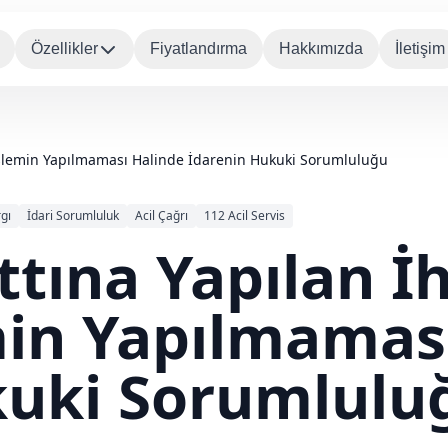
Özellikler
Fiyatlandırma
Hakkımızda
İletişim
 İşlemin Yapılmaması Halinde İdarenin Hukuki Sorumluluğu
gı
İdari Sorumluluk
Acil Çağrı
112 Acil Servis
attına Yapılan İ
min Yapılmamas
kuki Sorumlulu