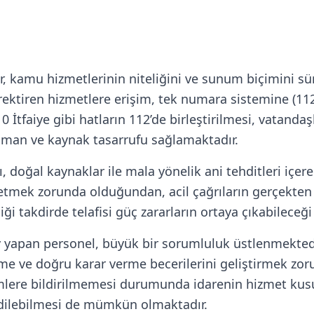
r, kamu hizmetlerinin niteliğini ve sunum biçimini s
erektiren hizmetlere erişim, tek numara sistemine (112
0 İtfaiye gibi hatların 112’de birleştirilmesi, vatanda
aman ve kaynak tasarrufu sağlamaktadır.
, doğal kaynaklar ile mala yönelik ani tehditleri içere
etmek zorunda olduğundan, acil çağrıların gerçekten “a
i takdirde telafisi güç zararların ortaya çıkabileceği 
 yapan personel, büyük bir sorumluluk üstlenmektedi
me ve doğru karar verme becerilerini geliştirmek zoru
irimlere bildirilmemesi durumunda idarenin hizmet ku
ilebilmesi de mümkün olmaktadır.