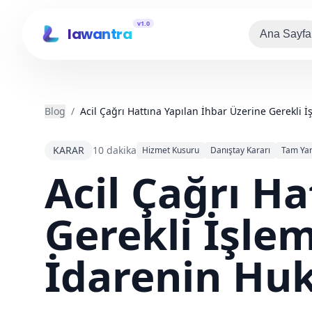
v1.0
lawantra
Ana Sayfa
Blog
/
Acil Çağrı Hattına Yapılan İhbar Üzerine Gerekli
KARAR
10 dakika
Hizmet Kusuru
Danıştay Kararı
Tam Yar
Acil Çağrı H
Gerekli İşle
İdarenin Hu