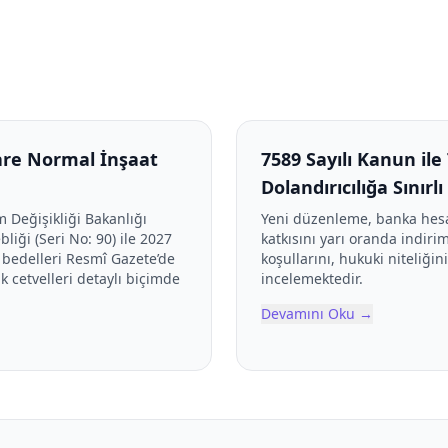
kare Normal İnşaat
7589 Sayılı Kanun il
Dolandırıcılığa Sınırl
m Değişikliği Bakanlığı
Yeni düzenleme, banka hesabı
iği (Seri No: 90) ile 2027
katkısını yarı oranda indi
 bedelleri Resmî Gazete’de
koşullarını, hukuki niteliğin
k cetvelleri detaylı biçimde
incelemektedir.
Devamını Oku
→