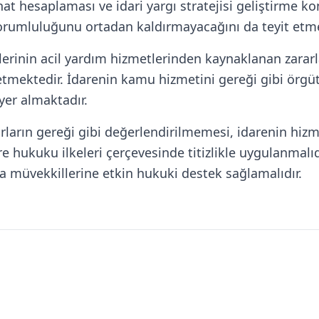
minat hesaplaması ve idari yargı stratejisi geliştirme k
sorumluluğunu ortadan kaldırmayacağını da teyit etme
llerinin acil yardım hizmetlerinden kaynaklanan zarar
 etmektedir. İdarenin kamu hizmetini gereği gibi örg
yer almaktadır.
hbarların gereği gibi değerlendirilmemesi, idarenin 
 hukuku ilkeleri çerçevesinde titizlikle uygulanmalıd
 müvekkillerine etkin hukuki destek sağlamalıdır.