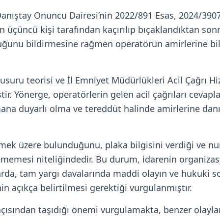
 Danıştay Onuncu Dairesi’nin 2022/891 Esas, 2024/3907
n üçüncü kişi tarafından kaçırılıp bıçaklandıktan son
lduğunu bildirmesine rağmen operatörün amirlerine b
suru teorisi ve İl Emniyet Müdürlükleri Acil Çağrı Hiz
ştir. Yönerge, operatörlerin gelen acil çağrıları cev
amana duyarlı olma ve tereddüt halinde amirlerine da
ek üzere bulunduğunu, plaka bilgisini verdiği ve num
lememesi niteliğindedir. Bu durum, idarenin organiz
arda, tam yargı davalarında maddi olayın ve hukuki so
 açıkça belirtilmesi gerektiği vurgulanmıştır.
 açısından taşıdığı önemi vurgulamakta, benzer olayl