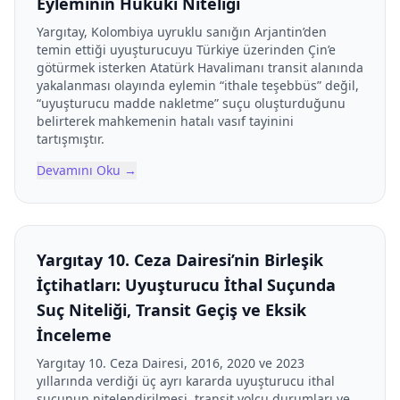
Eyleminin Hukuki Niteliği
Yargıtay, Kolombiya uyruklu sanığın Arjantin’den
temin ettiği uyuşturucuyu Türkiye üzerinden Çin’e
götürmek isterken Atatürk Havalimanı transit alanında
yakalanması olayında eylemin “ithale teşebbüs” değil,
“uyuşturucu madde nakletme” suçu oluşturduğunu
belirterek mahkemenin hatalı vasıf tayinini
tartışmıştır.
Devamını Oku
→
Yargıtay 10. Ceza Dairesi’nin Birleşik
İçtihatları: Uyuşturucu İthal Suçunda
Suç Niteliği, Transit Geçiş ve Eksik
İnceleme
Yargıtay 10. Ceza Dairesi, 2016, 2020 ve 2023
yıllarında verdiği üç ayrı kararda uyuşturucu ithal
suçunun nitelendirilmesi, transit yolcu durumları ve