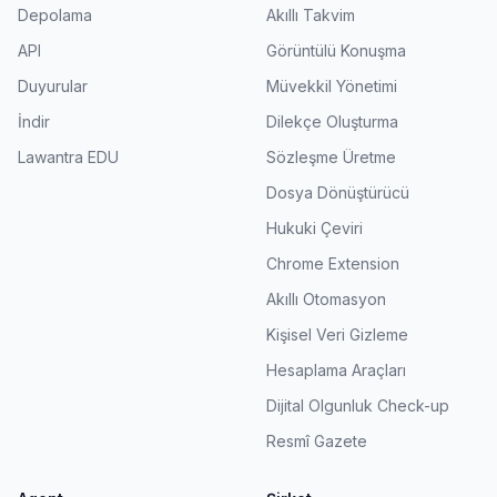
Depolama
Akıllı Takvim
API
Görüntülü Konuşma
Duyurular
Müvekkil Yönetimi
İndir
Dilekçe Oluşturma
Lawantra EDU
Sözleşme Üretme
Dosya Dönüştürücü
Hukuki Çeviri
Chrome Extension
Akıllı Otomasyon
Kişisel Veri Gizleme
Hesaplama Araçları
Dijital Olgunluk Check-up
Resmî Gazete