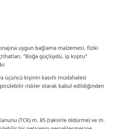
tonajına uygun bağlama malzemesi, fiziki
içtihatları, "Boğa güçlüydü, ip koptu"
ır.
eya üçüncü kişinin kasıtlı müdahalesi
rülebilir riskler olarak kabul edildiğinden
anunu (TCK) m. 85 (taksirle öldürme) ve m.
ülebilir bir neticenin gerçekleşmesine