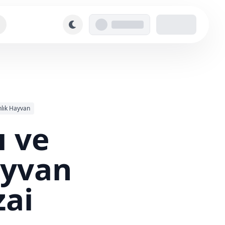
lık Hayvan
ı ve
ayvan
zai