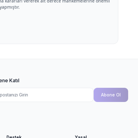
a kararları vererek alt derece mahkemelerine önemli
yapmıştır.
ene Katıl
Abone Ol
Destek
Yasal