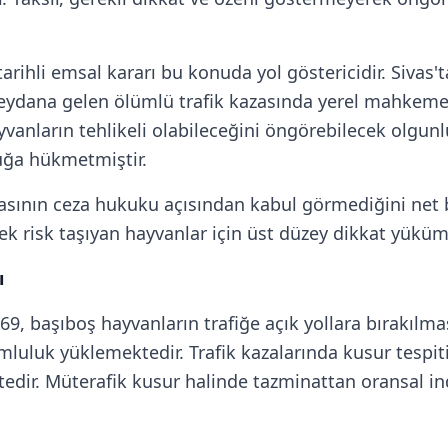
tarihli emsal kararı bu konuda yol göstericidir. Sivas
dana gelen ölümlü trafik kazasında yerel mahkemenin
ların tehlikeli olabileceğini öngörebilecek olgunlu
uğa hükmetmiştir.
sının ceza hukuku açısından kabul görmediğini net 
sek risk taşıyan hayvanlar için üst düzey dikkat yük
ı
. 69, başıboş hayvanların trafiğe açık yollara bırakıl
uluk yüklemektedir. Trafik kazalarında kusur tespiti
tedir. Müterafik kusur halinde tazminattan oransal i