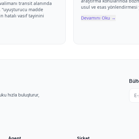
araştırma konularında bozm
valimanı transit alanında
usul ve esas yönlendirmesi 
l, “uyuşturucu madde
hatalı vasıf tayinini
Devamını Oku
→
Bült
u hızla buluşturur,
Agent
Şirket