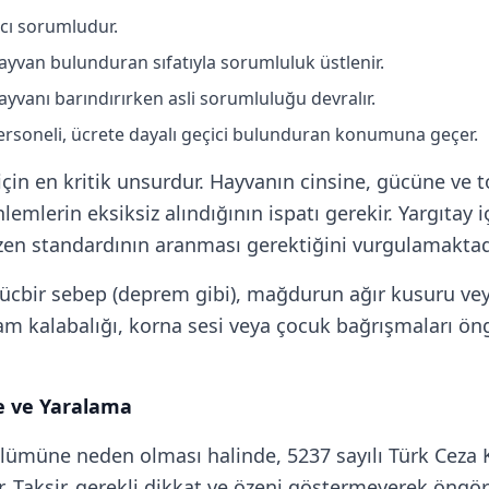
ıcı sorumludur.
hayvan bulunduran sıfatıyla sorumluluk üstlenir.
ayvanı barındırırken asli sorumluluğu devralır.
soneli, ücrete dayalı geçici bulunduran konumuna geçer.
için en kritik unsurdur. Hayvanın cinsine, gücüne ve 
lemlerin eksiksiz alındığının ispatı gerekir. Yargıtay 
zen standardının aranması gerektiğini vurgulamaktad
r. Mücbir sebep (deprem gibi), mağdurun ağır kusuru v
m kalabalığı, korna sesi veya çocuk bağrışmaları öngö
e ve Yaralama
lümüne neden olması halinde, 5237 sayılı Türk Ceza K
r. Taksir, gerekli dikkat ve özeni göstermeyerek öngör