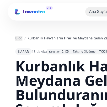
v1.0
lawantra
Ana Sayfa
Blog
/
Kurbanlık Hayvanların Firarı ve Meydana Gelen 
KARAR
18 dakika
Yargıtay 12. CD
Taksirle Öldürme
TCK 
Kurbanlık Ha
Meydana Gel
Bulunduranı