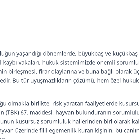
u
luğun yaşandığı dönemlerde, büyükbaş ve küçükbaş ha
l kaybı vakaları, hukuk sistemimizde önemli sorumlu
nin birleşmesi, firar olaylarına ve buna bağlı olarak ü
tedir. Bu tür uyuşmazlıkların çözümü, hem özel huku
olmakla birlikte, risk yaratan faaliyetlerde kusursu
nun (TBK) 67. maddesi, hayvan bulunduranın sorumlul
unun kusursuz sorumluluk hallerinden biri olarak kab
yvan üzerinde fiili egemenlik kuran kişinin, bu canlın