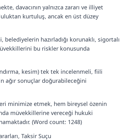
te, davacının yalnızca zararı ve illiyet
mluluktan kurtuluş, ancak en üst düzey
belediyelerin hazırladığı korunaklı, sigortalı
üvekkillerini bu riskler konusunda
dırma, kesim) tek tek incelenmeli, fiili
in ağır sonuçlar doğurabileceğini
kleri minimize etmek, hem bireysel özenin
da müvekkillerine vereceği hukuki
namaktadır. (Word count: 1248)
arları, Taksir Suçu