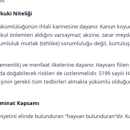
ır.
uki Niteliği
kümlülüğünün ihlali karinesine dayanır. Kanun koyuc
kul önlemleri aldığını varsaymaz; aksine, zarar mey
umluluk mutlak (tehlike) sorumluluğu değil, kurtuluş ka
emenlik) ve menfaat ilkelerine dayanır. Hayvanı fiil
ğında doğabilecek riskleri de üstlenmelidir. 5199 sayı
işinin gerekli tüm tedbirleri almakla yükümlü olduğ
azminat Kapsamı
imiyetini elinde bulunduran "hayvan bulunduran"dır. Ku