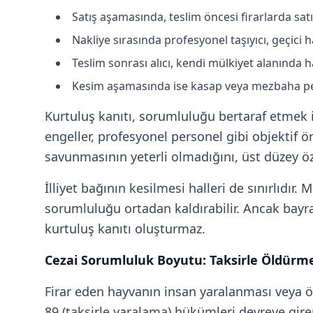
Satış aşamasında, teslim öncesi firarlarda sat
Nakliye sırasında profesyonel taşıyıcı, geçici 
Teslim sonrası alıcı, kendi mülkiyet alanında h
Kesim aşamasında ise kasap veya mezbaha per
Kurtuluş kanıtı, sorumluluğu bertaraf etmek 
engeller, profesyonel personel gibi objektif ön
savunmasının yeterli olmadığını, üst düzey ö
İlliyet bağının kesilmesi halleri de sınırlıdı
sorumluluğu ortadan kaldırabilir. Ancak bayra
kurtuluş kanıtı oluşturmaz.
Cezai Sorumluluk Boyutu: Taksirle Öldürm
Firar eden hayvanın insan yaralanması veya ö
89 (taksirle yaralama) hükümleri devreye gire