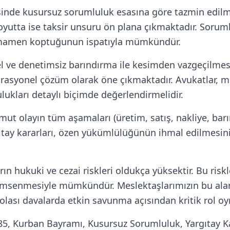
sinde kusursuz sorumluluk esasına göre tazmin edilmek
boyutta ise taksir unsuru ön plana çıkmaktadır. Soru
 tamamen koptuğunun ispatıyla mümkündür.
l ve denetimsiz barındırma ile kesimden vazgeçilmesi, 
 rasyonel çözüm olarak öne çıkmaktadır. Avukatlar, m
ukları detaylı biçimde değerlendirmelidir.
t olayın tüm aşamaları (üretim, satış, nakliye, barın
rgıtay kararları, özen yükümlülüğünün ihmal edilmesin
n hukuki ve cezai riskleri oldukça yüksektir. Bu ris
imsenmesiyle mümkündür. Meslektaşlarımızın bu alan
lası davalarda etkin savunma açısından kritik rol oy
, Kurban Bayramı, Kusursuz Sorumluluk, Yargıtay Kar