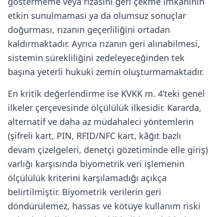
göstermeme veya rızasını geri çekme imkânının
etkin sunulmaması ya da olumsuz sonuçlar
doğurması, rızanın geçerliliğini ortadan
kaldırmaktadır. Ayrıca rızanın geri alınabilmesi,
sistemin sürekliliğini zedeleyeceğinden tek
başına yeterli hukuki zemin oluşturmamaktadır.
En kritik değerlendirme ise KVKK m. 4’teki genel
ilkeler çerçevesinde ölçülülük ilkesidir. Kararda,
alternatif ve daha az müdahaleci yöntemlerin
(şifreli kart, PIN, RFID/NFC kart, kâğıt bazlı
devam çizelgeleri, denetçi gözetiminde elle giriş)
varlığı karşısında biyometrik veri işlemenin
ölçülülük kriterini karşılamadığı açıkça
belirtilmiştir. Biyometrik verilerin geri
döndürülemez, hassas ve kötüye kullanım riski