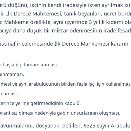
tüldüğünü, işçinin kendi iradesiyle işten ayrılmak i
tir. İlk Derece Mahkemesi, tanık beyanları, ücret bord
r. Mahkeme özellikle, aynı işyerinde 3 yıllık kıdemi 
vacıya daha düşük bir miktar ödenmesinin irade fesadı
istinaf incelemesinde İlk Derece Mahkemesi kararını 
ün başlatılıp tamamlanması,
nınmaması,
mesi ve aynı arabulucunun birden fazla işçi için kullanılması
nmaması,
rince yerine getirmediğinin kabulü,
orantısız olması nedeniyle gabin unsurlarının oluşması.
e savunmalarını, dosyadaki delilleri, 6325 sayılı Arab