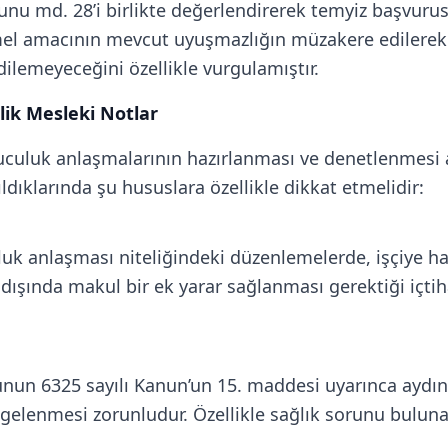
anunu md. 28’i birlikte değerlendirerek temyiz başvu
emel amacının mevcut uyuşmazlığın müzakere edilere
ilemeyeceğini özellikle vurgulamıştır.
ik Mesleki Notlar
luculuk anlaşmalarının hazırlanması ve denetlenmesi a
dıklarında şu hususlara özellikle dikkat etmelidir:
luk anlaşması niteliğindeki düzenlemelerde, işçiye ha
ın dışında makul bir ek yarar sağlanması gerektiği içtih
unun 6325 sayılı Kanun’un 15. maddesi uyarınca ayd
lgelenmesi zorunludur. Özellikle sağlık sorunu buluna