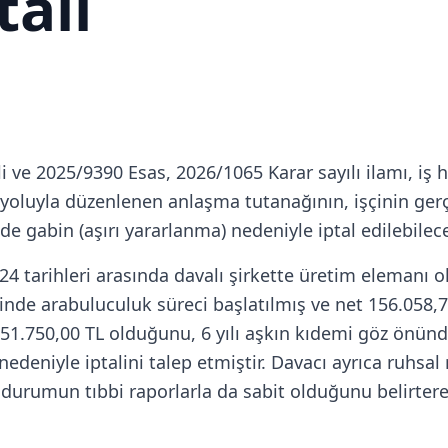
tali
hli ve 2025/9390 Esas, 2026/1065 Karar sayılı ilamı, 
uk yoluyla düzenlenen anlaşma tutanağının, işçinin ger
 gabin (aşırı yararlanma) nedeniyle iptal edilebilece
24 tarihleri arasında davalı şirkette üretim elemanı 
risinde arabuluculuk süreci başlatılmış ve net 156.0
n 51.750,00 TL olduğunu, 6 yılı aşkın kıdemi göz ön
edeniyle iptalini talep etmiştir. Davacı ayrıca ruhsal r
u durumun tıbbi raporlarla da sabit olduğunu belirtere