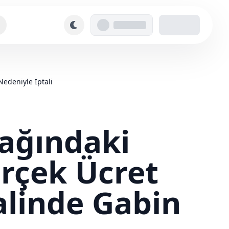
Nedeniyle İptali
nağındaki
erçek Ücret
linde Gabin