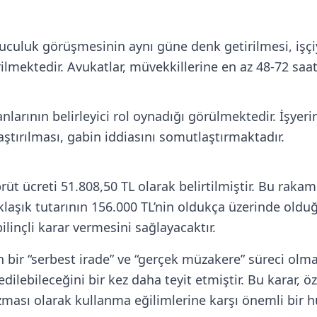
buluculuk görüşmesinin aynı güne denk getirilmesi, i
ektedir. Avukatlar, müvekkillerine en az 48-72 saat
anlarının belirleyici rol oynadığı görülmektedir. İşye
aştırılması, gabin iddiasını somutlaştırmaktadır.
brüt ücreti 51.808,50 TL olarak belirtilmiştir. Bu rak
aklaşık tutarının 156.000 TL’nin oldukça üzerinde oldu
linçli karar vermesini sağlayacaktır.
 bir “serbest irade” ve “gerçek müzakere” süreci olma
ebileceğini bir kez daha teyit etmiştir. Bu karar, öze
ması olarak kullanma eğilimlerine karşı önemli bir 