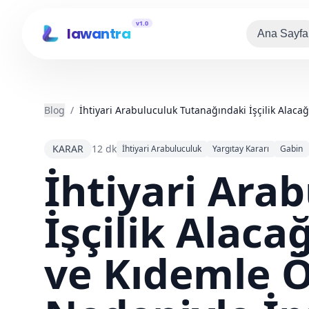
v1.0
lawantra
Ana Sayfa
Blog
/
İhtiyari Arabuluculuk Tutanağındaki İşçilik Alac
KARAR
12 dk
İhtiyari Arabuluculuk
Yargıtay Kararı
Gabin
İhtiyari Ara
İşçilik Alaca
ve Kıdemle 