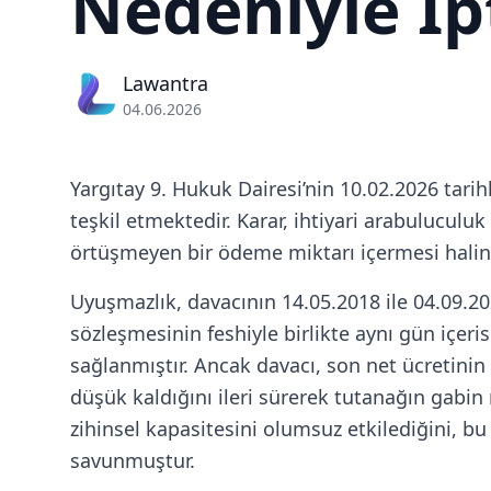
Nedeniyle İp
Lawantra
04.06.2026
Yargıtay 9. Hukuk Dairesi’nin 10.02.2026 tari
teşkil etmektedir. Karar, ihtiyari arabulucul
örtüşmeyen bir ödeme miktarı içermesi halinde
Uyuşmazlık, davacının 14.05.2018 ile 04.09.20
sözleşmesinin feshiyle birlikte aynı gün içe
sağlanmıştır. Ancak davacı, son net ücretini
düşük kaldığını ileri sürerek tutanağın gabin n
zihinsel kapasitesini olumsuz etkilediğini, b
savunmuştur.