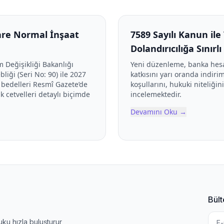
kare Normal İnşaat
7589 Sayılı Kanun il
Dolandırıcılığa Sınırl
m Değişikliği Bakanlığı
Yeni düzenleme, banka hesabı
iği (Seri No: 90) ile 2027
katkısını yarı oranda indi
 bedelleri Resmî Gazete’de
koşullarını, hukuki niteliğin
k cetvelleri detaylı biçimde
incelemektedir.
Devamını Oku
→
Bült
u hızla buluşturur,