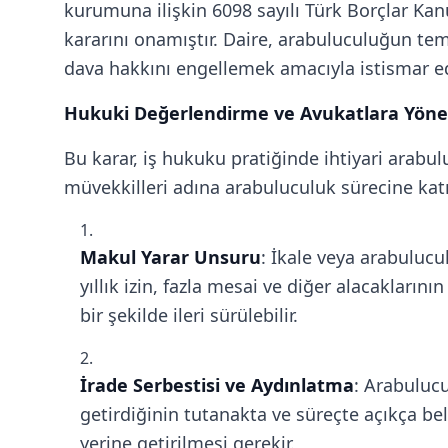
kurumuna ilişkin 6098 sayılı Türk Borçlar K
kararını onamıştır. Daire, arabuluculuğun t
dava hakkını engellemek amacıyla istismar ed
Hukuki Değerlendirme ve Avukatlara Yönel
Bu karar, iş hukuku pratiğinde ihtiyari arabu
müvekkilleri adına arabuluculuk sürecine katıl
Makul Yarar Unsuru
: İkale veya arabulucu
yıllık izin, fazla mesai ve diğer alacakların
bir şekilde ileri sürülebilir.
İrade Serbestisi ve Aydınlatma
: Arabuluc
getirdiğinin tutanakta ve süreçte açıkça be
yerine getirilmesi gerekir.