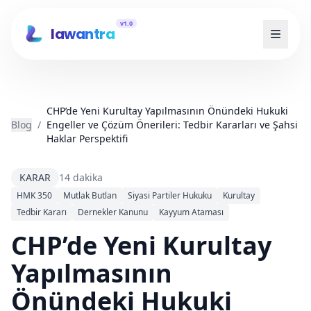
v1.0
lawantra
CHP’de Yeni Kurultay Yapılmasının Önündeki Hukuki
Blog
/
Engeller ve Çözüm Önerileri: Tedbir Kararları ve Şahsi
Haklar Perspektifi
KARAR
14 dakika
HMK 350
Mutlak Butlan
Siyasi Partiler Hukuku
Kurultay
Tedbir Kararı
Dernekler Kanunu
Kayyum Ataması
CHP’de Yeni Kurultay
Yapılmasının
Önündeki Hukuki