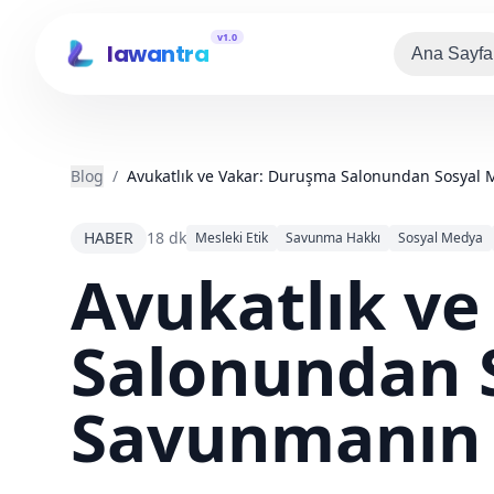
v1.0
lawantra
Ana Sayfa
Blog
/
Avukatlık ve Vakar: Duruşma Salonundan Sosya
HABER
18 dk
Mesleki Etik
Savunma Hakkı
Sosyal Medya
Avukatlık v
Salonundan 
Savunmanın