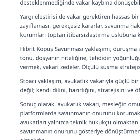
desteklenmediğinde vakar kaybına dönüşebili
Yargı eleştirisi de vakar gerektiren hassas b
zayıflaması, gerekçesiz kararlar, savunma hakkı
kurumları toptan itibarsızlaştırma üslubuna k
Hibrit Kopuş Savunması yaklaşımı, duruşma 
tonu, dosyanın niteliğine, tehdidin yoğunluğ
vermek, vakarı zedeler. Ölçülü susma strateji
Stoacı yaklaşım, avukatlık vakarıyla güçlü bi
değil; kendi dilini, hazırlığını, stratejisini ve
Sonuç olarak, avukatlık vakarı, mesleğin omu
platformlarda savunmanın onurunu korumak,
avukatları yalnızca teknik hukukçu olmaktan çı
savunmanın onurunu gösteriye dönüştürmemeli