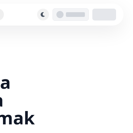
ma
a
umak