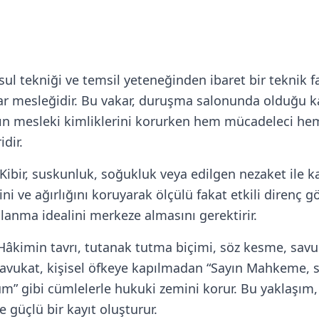
usul tekniği ve temsil yeteneğinden ibaret bir teknik
 mesleğidir. Bu vakar, duruşma salonunda olduğu ka
ın mesleki kimliklerini korurken hem mücadeleci he
dir.
 Kibir, suskunluk, soğukluk veya edilgen nezaket ile ka
i ve ağırlığını koruyarak ölçülü fakat etkili direnç gö
ılanma idealini merkeze almasını gerektirir.
 Hâkimin tavrı, tutanak tutma biçimi, söz kesme, sa
lı avukat, kişisel öfkeye kapılmadan “Sayın Mahkeme,
um” gibi cümlelerle hukuki zemini korur. Bu yaklaşı
 güçlü bir kayıt oluşturur.