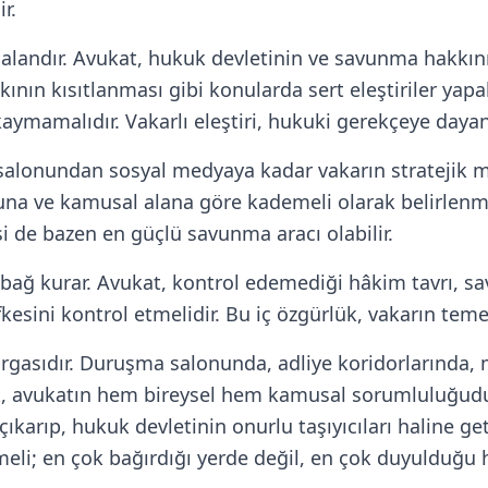
r.
ir alandır. Avukat, hukuk devletinin ve savunma hakk
nın kısıtlanması gibi konularda sert eleştiriler yapabi
aymamalıdır. Vakarlı eleştiri, hukuki gerekçeye dayan
salonundan sosyal medyaya kadar vakarın stratejik
una ve kamusal alana göre kademeli olarak belirlenme
si de bazen en güçlü savunma aracı olabilir.
r bağ kurar. Avukat, kontrol edemediği hâkim tavrı, s
 öfkesini kontrol etmelidir. Bu iç özgürlük, vakarın teme
rgasıdır. Duruşma salonunda, adliye koridorlarında, 
 avukatın hem bireysel hem kamusal sorumluluğudur
karıp, hukuk devletinin onurlu taşıyıcıları haline get
; en çok bağırdığı yerde değil, en çok duyulduğu h