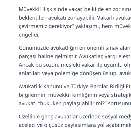
Müvekkil ilişkisinde vakar, belki de en zor sı
beklentileri avukatı zorlayabilir. Vakarlı av
çevirmemiz gerekiyor” yaklaşımı, hem müvekk
engeller.
Günümüzde avukatlığın en önemli sınav alanla
parçası haline gelmiştir. Avukatlar, yargı eleş
Ancak bu sözün, mesleki vakar ile uyumlu olm
anlatıları veya polemiğe dönüşen üslup, avuka
Avukatlık Kanunu ve Türkiye Barolar Birliği 
bilgilerinin, müvekkil kimliğinin veya stratej
avukat, “hukuken paylaşılabilir mi?” sorusunu
Özellikle genç avukatlar üzerinde sosyal med
aceleci ve ölçüsüz paylaşımlara yol açabilmekt