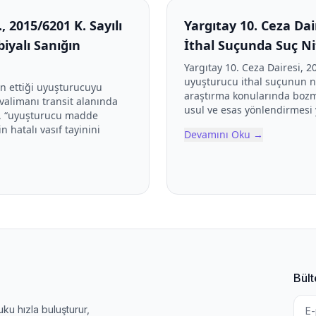
, 2015/6201 K. Sayılı
Yargıtay 10. Ceza Dai
iyalı Sanığın
İthal Suçunda Suç Nit
Yargıtay 10. Ceza Dairesi, 2
uyuşturucu ithal suçunun ni
in ettiği uyuşturucuyu
araştırma konularında bozm
valimanı transit alanında
usul ve esas yönlendirmesi 
l, “uyuşturucu madde
hatalı vasıf tayinini
Devamını Oku
→
Bült
u hızla buluşturur,