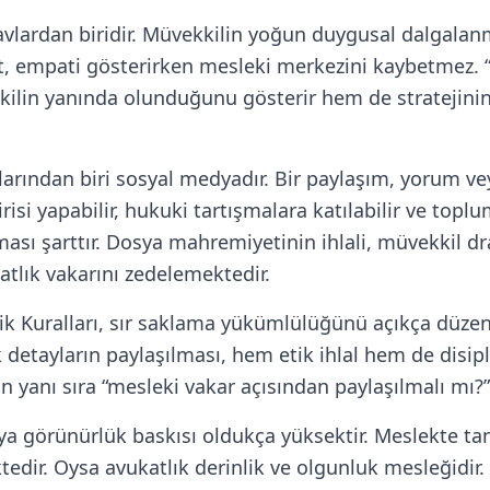
navlardan biridir. Müvekkilin yoğun duygusal dalgalan
ukat, empati gösterirken mesleki merkezini kaybetmez.
ilin yanında olunduğunu gösterir hem de stratejinin
rından biri sosyal medyadır. Bir paylaşım, yorum ve
tirisi yapabilir, hukuki tartışmalara katılabilir ve top
ası şarttır. Dosya mahremiyetinin ihlali, müvekkil d
tlık vakarını zedelemektedir.
Etik Kuralları, sır saklama yükümlülüğünü açıkça düz
ik detayların paylaşılması, hem etik ihlal hem de disip
n yanı sıra “mesleki vakar açısından paylaşılmalı mı?
ya görünürlük baskısı oldukça yüksektir. Meslekte t
edir. Oysa avukatlık derinlik ve olgunluk mesleğidir.