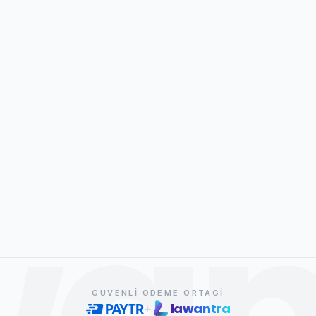
wan
GUVENLI ODEME ORTAGI
lawantra
+