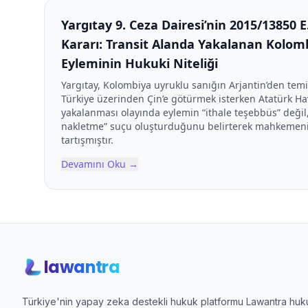
Yargıtay 9. Ceza Dairesi’nin 2015/13850 E.
Kararı: Transit Alanda Yakalanan Kolomb
Eyleminin Hukuki Niteliği
Yargıtay, Kolombiya uyruklu sanığın Arjantin’den tem
Türkiye üzerinden Çin’e götürmek isterken Atatürk Ha
yakalanması olayında eylemin “ithale teşebbüs” deği
nakletme” suçu oluşturduğunu belirterek mahkemenin 
tartışmıştır.
Devamını Oku
→
lawantra
Türkiye'nin yapay zeka destekli hukuk platformu Lawantra hukuk