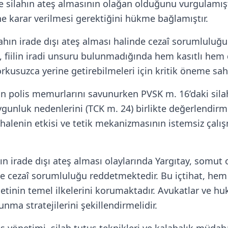
le silahın ateş almasının olağan olduğunu vurgulamı
ne karar verilmesi gerektiğini hükme bağlamıştır.
ilahın irade dışı ateş alması halinde cezaî sorumlulu
, fiilin iradi unsuru bulunmadığında hem kasıtlı hem
rkusuzca yerine getirebilmeleri için kritik öneme sahi
lan polis memurlarını savunurken PVSK m. 16’daki sil
luk nedenlerini (TCK m. 24) birlikte değerlendirmeyi
ahalenin etkisi ve tetik mekanizmasının istemsiz çalış
nın irade dışı ateş alması olaylarında Yargıtay, somut
e cezaî sorumluluğu reddetmektedir. Bu içtihat, hem 
inin temel ilkelerini korumaktadır. Avukatlar ve huk
unma stratejilerini şekillendirmelidir.