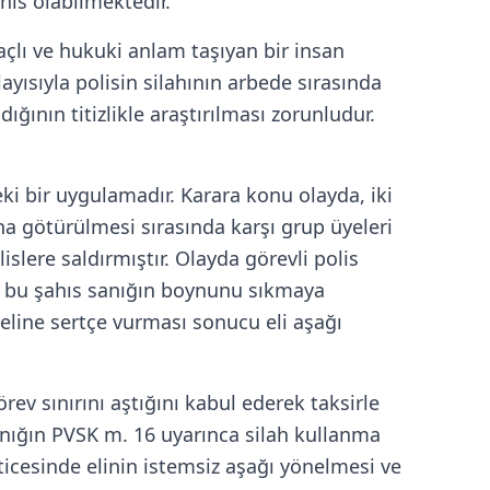
ahıs olabilmektedir.
amaçlı ve hukuki anlam taşıyan bir insan
yısıyla polisin silahının arbede sırasında
ğının titizlikle araştırılması zorunludur.
eki bir uygulamadır. Karara konu olayda, iki
a götürülmesi sırasında karşı grup üyeleri
islere saldırmıştır. Olayda görevli polis
, bu şahıs sanığın boynunu sıkmaya
 eline sertçe vurması sonucu eli aşağı
v sınırını aştığını kabul ederek taksirle
nığın PVSK m. 16 uyarınca silah kullanma
ticesinde elinin istemsiz aşağı yönelmesi ve