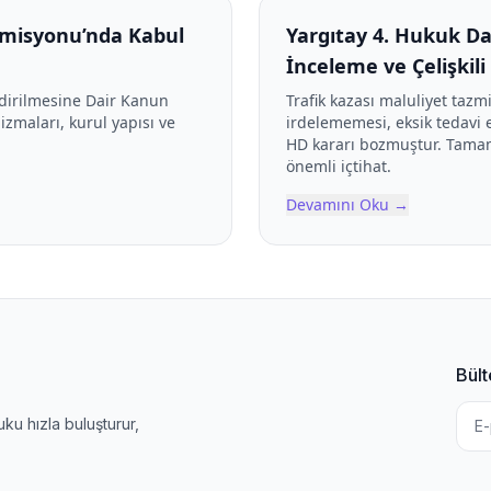
Komisyonu’nda Kabul
Yargıtay 4. Hukuk Dai
İnceleme ve Çelişkil
dirilmesine Dair Kanun
Trafik kazası maluliyet tazmi
zmaları, kurul yapısı ve
irdelememesi, eksik tedavi 
HD kararı bozmuştur. Tamam
önemli içtihat.
Devamını Oku
→
Bült
u hızla buluşturur,