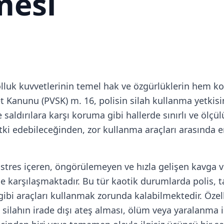
mesi
olluk kuvvetlerinin temel hak ve özgürlüklerin hem k
et Kanunu (PVSK) m. 16, polisin silah kullanma yetkis
ldırılara karşı koruma gibi hallerde sınırlı ve ölçül
tki edebileceğinden, zor kullanma araçları arasında
 stres içeren, öngörülemeyen ve hızla gelişen kavga
karşılaşmaktadır. Bu tür kaotik durumlarda polis, tak
gibi araçları kullanmak zorunda kalabilmektedir. Özellik
silahın irade dışı ateş alması, ölüm veya yaralanma 