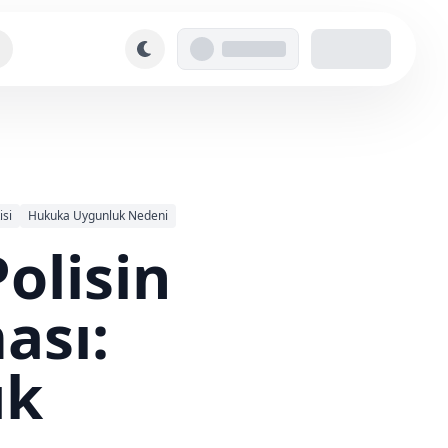
isi
Hukuka Uygunluk Nedeni
olisin
ası:
uk