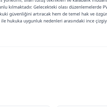
 yönetimi, silah tutuş teknikleri ve kalabalık müdaha
nlu kılmaktadır. Gelecekteki olası düzenlemelerde P
kuki güvenliğini artıracak hem de temel hak ve özgür
ru ile hukuka uygunluk nedenleri arasındaki ince çiz