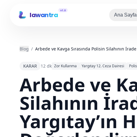
v1.0
lawantra
Ana Sayfa
Blog
/
Arbede ve Kavga Sırasında Polisin Silahının İrad
KARAR
12 dk
Zor Kullanma
Yargıtay 12. Ceza Dairesi
Poli
Arbede ve Ka
Silahının İra
Yargıtay’ın