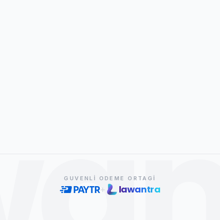
wan
GUVENLI ODEME ORTAGI
lawantra
+