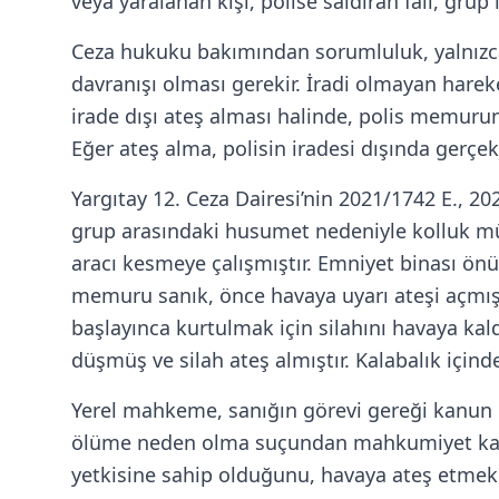
veya yaralanan kişi, polise saldıran fail, grup
Ceza hukuku bakımından sorumluluk, yalnızca ned
davranışı olması gerekir. İradi olmayan harek
irade dışı ateş alması halinde, polis memurunu
Eğer ateş alma, polisin iradesi dışında gerçe
Yargıtay 12. Ceza Dairesi’nin 2021/1742 E., 20
grup arasındaki husumet nedeniyle kolluk müd
aracı kesmeye çalışmıştır. Emniyet binası önünd
memuru sanık, önce havaya uyarı ateşi açmış
başlayınca kurtulmak için silahını havaya kal
düşmüş ve silah ateş almıştır. Kalabalık içinde
Yerel mahkeme, sanığın görevi gereği kanun h
ölüme neden olma suçundan mahkumiyet kararı
yetkisine sahip olduğunu, havaya ateş etmek ü