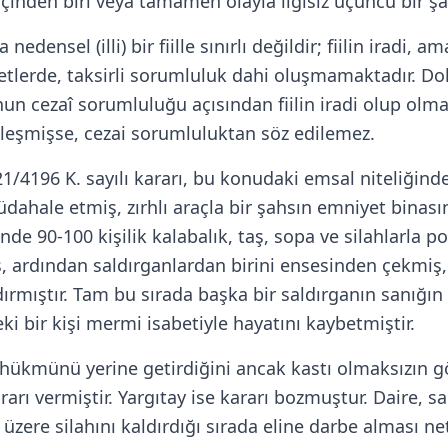
 içinden biri veya tamamen olayla ilgisiz üçüncü bir ş
ensel (illi) bir fiille sınırlı değildir; fiilin iradi, 
etlerde, taksirli sorumluluk dahi oluşmamaktadır. Dola
n cezaî sorumluluğu açısından fiilin iradi olup olmadı
kleşmişse, cezai sorumluluktan söz edilemez.
21/4196 K. sayılı kararı, bu konudaki emsal niteliğind
ahale etmiş, zırhlı araçla bir şahsın emniyet binasın
e 90-100 kişilik kalabalık, taş, sopa ve silahlarla pol
, ardından saldırganlardan birini ensesinden çekmiş
dırmıştır. Tam bu sırada başka bir saldırganın sanığın
ki bir kişi mermi isabetiyle hayatını kaybetmiştir.
ükmünü yerine getirdiğini ancak kastı olmaksızın göre
 vermiştir. Yargıtay ise kararı bozmuştur. Daire, sa
zere silahını kaldırdığı sırada eline darbe alması ne